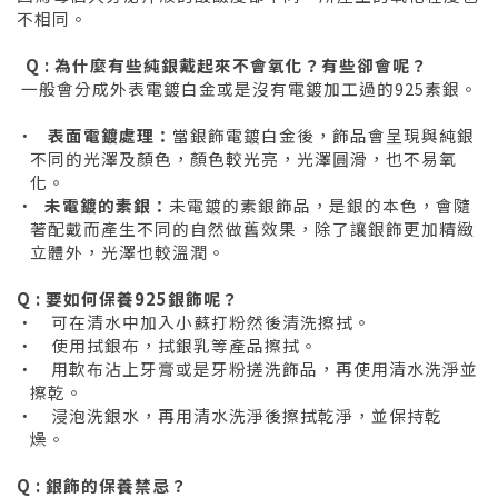
不相同。
Q : 為什麼有些純銀戴起來不會氧化？有些卻會呢？
一般會分成外表電鍍白金或是沒有電鍍加工過的925素銀。
‧
表面電鍍處理：
當銀飾電鍍白金後，飾品會呈現與純銀
不同的光澤及顏色，顏色較光亮，光澤圓滑，也不易氧
化。
‧
未電鍍的素銀：
未電鍍的素銀飾品，是銀的本色，會隨
著配戴而產生不同的自然做舊效果，除了讓銀飾更加精緻
立體外，光澤也較溫潤。
Q : 要如何保養925銀飾呢？
‧
可在清水中加入小蘇打粉然後清洗擦拭。
‧
使用拭銀布，拭銀乳等產品擦拭。
‧
用軟布沾上牙膏或是牙粉搓洗飾品，再使用清水洗淨並
擦乾。
‧
浸泡洗銀水，再用清水洗淨後擦拭乾淨，並保持乾
燥。
Q : 銀飾的保養禁忌？