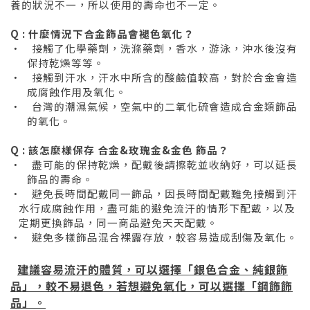
養的狀況不一，所以使用的壽命也不一定。
Q : 什麼情況下合金飾品會褪色氧化？
‧
接觸了化學藥劑，洗滌藥劑，香水，游泳，沖水後沒有
保持乾燥等等。
‧
接觸到汗水，汗水中所含的酸鹼值較高，對於合金會造
成腐蝕作用及氧化。
‧
台灣的潮濕氣候，空氣中的二氧化硫會造成合金類飾品
的氧化。
Q : 該怎麼樣保存 合金&玫瑰金&金色 飾品？
‧
盡可能的保持乾燥，配戴後請擦乾並收納好，可以延長
飾品的壽命。
‧
避免長時間配戴同一飾品，因長時間配戴難免接觸到汗
水行成腐蝕作用，盡可能的避免流汗的情形下配戴，以及
定期更換飾品，同一商品避免天天配戴。
‧
避免多樣飾品混合裸露存放，較容易造成刮傷及氧化。
建議容易流汗的體質，可以選擇「銀色合金、純銀飾
品」，較不易退色，若想避免氧化，可以選擇「鋼飾飾
品」。