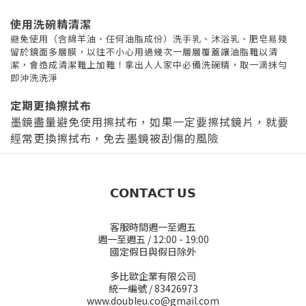
使用洗碗精清潔
避免使用（含綿羊油、任何油脂成份）洗手乳、沐浴乳、肥皂易殘
留於鏡面多層膜，以往不小心用過幾次一層層覆蓋讓油脂難以清
潔，會造成清潔難上加難！拿出人人家中必備洗碗精，取一滴抹勻
即沖洗洗淨
定期更換擦拭布
墨鏡盡量避免使用擦拭布，如果一定要擦拭鏡片，就要
經常更換擦拭布，免去墨鏡被刮傷的風險
𝗖𝗢𝗡𝗧𝗔𝗖𝗧 𝗨𝗦
客服時間週一至週五
週一至週五 / 12:00 - 19:00
國定假日與假日除外
多比歐企業有限公司
統一編號 / 83426973
www.doubleu.co@gmail.com