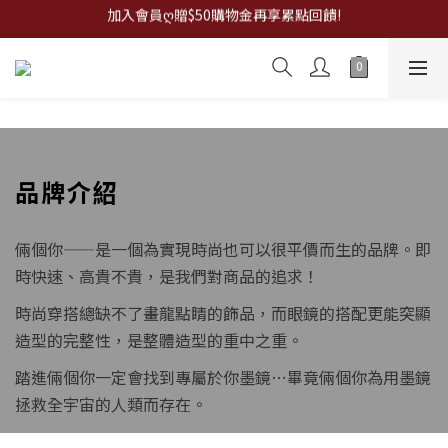
加入會員ღ贈$50購物金再享累點回饋!
全館✦滿1200折100,滿2000折200,滿3000折300...
925 silver only✦銀飾兩件贈拭銀布
全館✦滿1200折100,滿2000折200,滿3000折300...
品牌介紹
倆個你——是一個為實現時尚也可以很平價而生的品牌。即
時快速、高貴不貴，是我們對商品的追求！
時尚穿搭總缺不了畫龍點睛的飾品，而眼鏡的搭配更能突顯
造型的完整性，是整體造型的重中之重。
踏進倆個你一定會找到專屬於你墨鏡⋯畢竟倆個你為用墨鏡
拯救全宇宙的人類而存在。