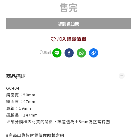
售完
貨到通知我
加入追蹤清單
分享到
商品描述
GC404
鏡面寬：50mm
鏡面高：47mm
鼻距：19mm
鏡腿長：147mm
※部分鏡框因材質的關係，誤差值為±5mm為正常範圍
#商品出貨皆附倆個你眼鏡盒組