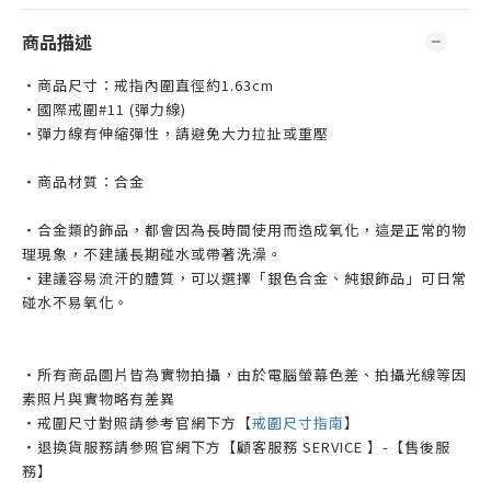
商品描述
・商品尺寸：戒指內圍直徑約1.63cm
・國際戒圍#11 (彈力線)
・彈力線有伸縮彈性，請避免大力拉扯或重壓
・商品材質：合金
・合金類的飾品，都會因為長時間使用而造成氧化，這是正常的物
理現象，不建議長期碰水或帶著洗澡。
・建議容易流汗的體質，可以選擇「銀色合金、純銀飾品」可日常
碰水不易氧化。
・所有商品圖片皆為實物拍攝，由於電腦螢幕色差、拍攝光線等因
素照片與實物略有差異
・戒圍尺寸對照請參考官網下方【
戒圍尺寸指南
】
・退換貨服務請參照官網下方【顧客服務 SERVICE 】-【售後服
務】