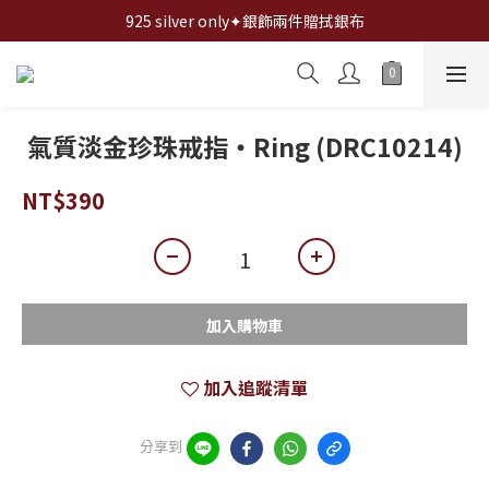
全館✦滿1200折100,滿2000折200,滿3000折300...
925 silver only✦銀飾兩件贈拭銀布
全館✦滿1200折100,滿2000折200,滿3000折300...
氣質淡金珍珠戒指・Ring (DRC10214)
NT$390
加入購物車
加入追蹤清單
分享到