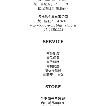
週一至週五 / 12:00 - 19:00
國定假日與假日除外
多比歐企業有限公司
統一編號 / 83426973
www.doubleu.co@gmail.com
(04)22251118
𝗦𝗘𝗥𝗩𝗜𝗖𝗘
會員制度
商品保養
售後服務
常見問題
隱私權政策
戒圍尺寸指南
𝗦𝗧𝗢𝗥𝗘
台中 新光三越 6F
台中 誠品480 2F