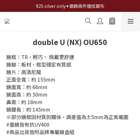
全館✦滿1200折100,滿2000折200,滿3000折300...
925 silver only✦銀飾兩件贈拭銀布
全館✦滿1200折100,滿2000折200,滿3000折300...
double U (NX) OU650
鏡框：TR，輕巧、 佩戴更舒適
鏡腳：板材，框型穩定有質感
鏡片：高清尼龍
正面全寬：約 155mm
鏡面寬：約 66mm
鏡面高：約 50mm
鼻距：約 18mm
鏡腿長：約 145mm
※部分鏡框因材質的關係，誤差值為±5mm為正常範圍
#墨鏡皆有抗UV400
#商品出貨皆附品牌專屬鏡盒組