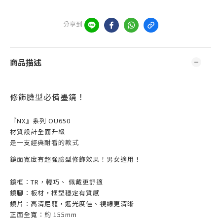
分享到
商品描述
修飾臉型必備墨鏡！
『NX』系列 OU650
材質設計全面升級
是一支經典耐看的款式
鏡面寬度有超強臉型修飾效果！男女適用！
鏡框：TR，輕巧、 佩戴更舒適
鏡腳：板材，框型穩定有質感
鏡片：高清尼龍，遮光度佳、視線更清晰
正面全寬：約 155mm