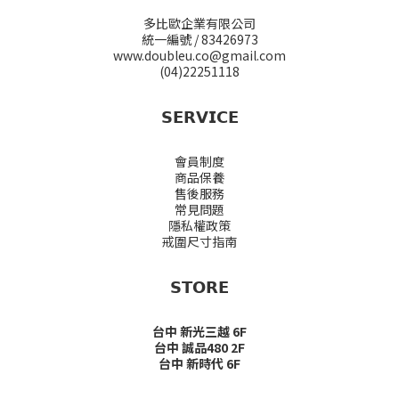
多比歐企業有限公司
統一編號 / 83426973
www.doubleu.co@gmail.com
(04)22251118
𝗦𝗘𝗥𝗩𝗜𝗖𝗘
會員制度
商品保養
售後服務
常見問題
隱私權政策
戒圍尺寸指南
𝗦𝗧𝗢𝗥𝗘
台中 新光三越 6F
台中 誠品480 2F
台中 新時代 6F