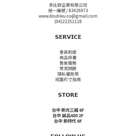
多比歐企業有限公司
統一編號 / 83426973
www.doubleu.co@gmail.com
(04)22251118
𝗦𝗘𝗥𝗩𝗜𝗖𝗘
會員制度
商品保養
售後服務
常見問題
隱私權政策
戒圍尺寸指南
𝗦𝗧𝗢𝗥𝗘
台中 新光三越 6F
台中 誠品480 2F
台中 新時代 6F